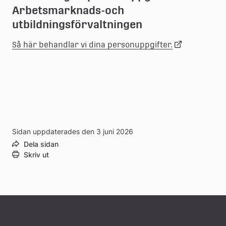
Arbetsmarknads-och 
utbildningsförvaltningen
Länk
Så här behandlar vi dina personuppgifter.
till
extern
webbplats
Sidan uppdaterades den 3 juni 2026
Dela sidan
Skriv ut