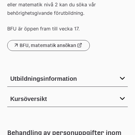
eller matematik nivå 2 kan du söka vår 
extern
behörighetsgivande förutbildning.
webbplats
BFU är öppen fram till vecka 17.
BFU, matematik ansökan
Länk
till
extern
Utbildningsinformation
webbplats
Kursöversikt
Behandling av personuppgifter inom 