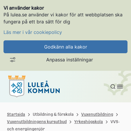
Vi använder kakor
På lulea.se använder vi kakor för att webbplatsen ska
fungera på ett bra sätt för dig
Läs mer i vår cookiepolicy
Godkänn alla kakor
Anpassa inställningar
Gå till innehållet
L
u
Startsida
Utbildning & förskola
Vuxenutbildning
Vuxenutbildningens kursutbud
Yrkeshögskola
VVS-
l
och energiingenjör