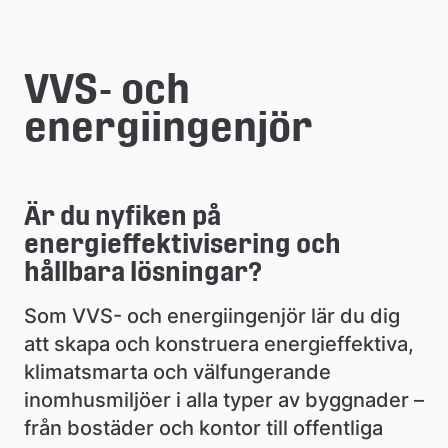
e
å
VVS- och 
k
energiingenjör
o
m
m
Är du nyfiken på 
energieffektivisering och 
u
hållbara lösningar?
n
Som VVS- och energiingenjör lär du dig 
att skapa och konstruera energieffektiva, 
klimatsmarta och välfungerande 
inomhusmiljöer i alla typer av byggnader – 
från bostäder och kontor till offentliga 