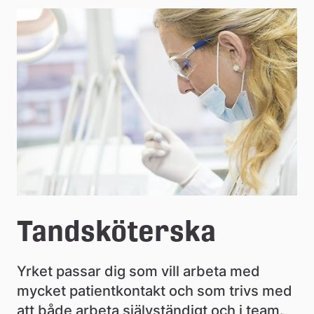
e
å
k
o
m
m
u
n
Tandsköterska
Yrket passar dig som vill arbeta med 
mycket patientkontakt och som trivs med 
att både arbeta självständigt och i team. 