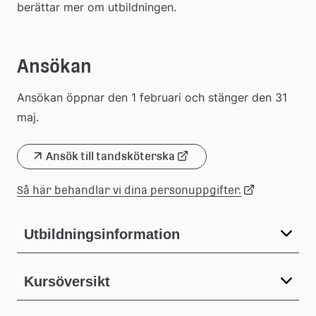
berättar mer om utbildningen.
Ansökan
Ansökan öppnar den 1 februari och stänger den 31 
maj.
Ansök till tandsköterska
Länk
Länk
till
Så här behandlar vi dina personuppgifter.
extern
till
Utbildningsinformation
webbplats
extern
Kursöversikt
webbplats