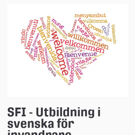
e
å
k
o
m
m
u
n
SFI - Utbildning i 
svenska för 
invandrare