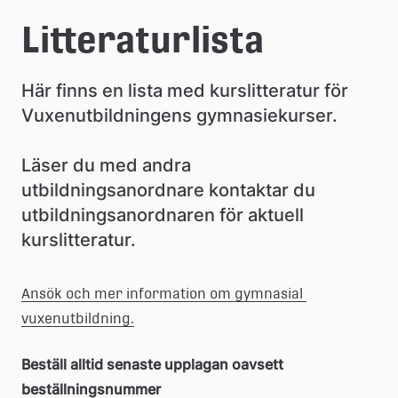
e
Litteraturlista
å
k
Här finns en lista med kurslitteratur för 
o
Vuxenutbildningens gymnasiekurser.
m
Läser du med andra 
m
utbildningsanordnare kontaktar du 
u
utbildningsanordnaren för aktuell 
kurslitteratur.
n
Ansök och mer information om gymnasial 
vuxenutbildning.
Beställ alltid senaste upplagan oavsett 
beställningsnummer