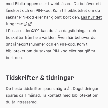
med Biblio-appen eller i webbläsare. Du behöver ett 
lånekort och en PIN-kod. Kom till biblioteket om du 
saknar PIN-kod eller har glömt bort den. 
Läs hur det 
Länk till annan webbplats, öppnas i nytt föns
Länk
fungerar!
Länk till annan webbplats, öppnas i nytt 
I 
Länk
 kan du läsa dagstidningar och 
Pressreader
tidskrifter från hela världen. Även här behöver du 
till
ditt lånekortsnummer och en PIN-kod. Kom till 
till
biblioteket om du saknar PIN-kod eller har glömt 
extern
bort den.
extern
webbplats
webbplats
Tidskrifter & tidningar
De flesta tidskrifter sparas några år. Dagstidningar 
sparas ca 1 månad. Ta kontakt med biblioteket om 
du är intresserad!