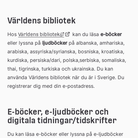
extern
Världens bibliotek
webbplats
Länk till annan webbplats, öppna
Hos 
Länk
 kan du läsa 
e-böcker
Världens bibliotek
eller lyssna på 
ljudböcker
 på albanska, amhariska, 
arabiska, assyriska/syrianska, bosniska, kroatiska, 
till
kurdiska, persiska/dari, polska,serbiska, somaliska, 
thai, tigrinska, turkiska och ukrainska. Du kan 
extern
använda Världens bibliotek när du är i Sverige. Du 
registrerar dig med din e-postadress.
webbplats
E-böcker, e-ljudböcker och 
digitala tidningar/tidskrifter
Du kan läsa e-böcker eller lyssna på e-ljudböcker 