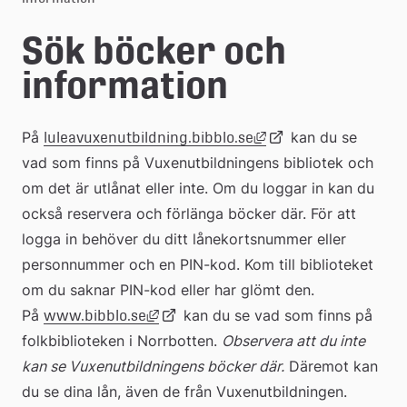
e
Sök böcker och 
å
information
k
o
Länk till annan webbp
På 
Länk
 kan du se 
luleavuxenutbildning.bibblo.se
m
vad som finns på Vuxenutbildningens bibliotek och 
m
om det är utlånat eller inte. Om du loggar in kan du 
till
också reservera och förlänga böcker där. För att 
u
logga in behöver du ditt lånekortsnummer eller 
extern
n
personnummer och en PIN-kod. Kom till biblioteket 
om du saknar PIN-kod eller har glömt den.
webbplats
Länk till annan webbplats, öppnas i n
På 
Länk
 kan du se vad som finns på 
www.bibblo.se
folkbiblioteken i Norrbotten. 
Observera att du inte 
kan se Vuxenutbildningens böcker där.
till
 Däremot kan 
du se dina lån, även de från Vuxenutbildningen.