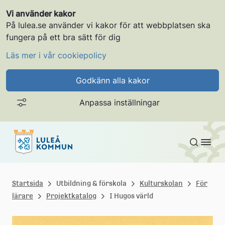
Vi använder kakor
På lulea.se använder vi kakor för att webbplatsen ska
fungera på ett bra sätt för dig
Läs mer i vår cookiepolicy
Godkänn alla kakor
Anpassa inställningar
Gå till innehållet
L
u
Startsida
Utbildning & förskola
Kulturskolan
För
lärare
Projektkatalog
I Hugos värld
l
e