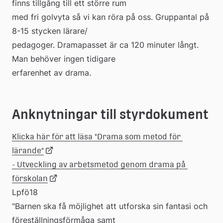
finns tillgång till ett större rum 
med fri golvyta så vi kan röra på oss. Gruppantal på 
8-15 stycken lärare/
pedagoger. Dramapasset är ca 120 minuter långt. 
Man behöver ingen tidigare 
erfarenhet av drama.
Anknytningar till styrdokument
Klicka här för att läsa "Drama som metod för 
Länk
lärande"
- Utveckling av arbetsmetod genom drama på 
till
Länk
förskolan
Lpfö18
"Barnen ska få möjlighet att utforska sin fantasi och 
extern
till
föreställningsförmåga samt 