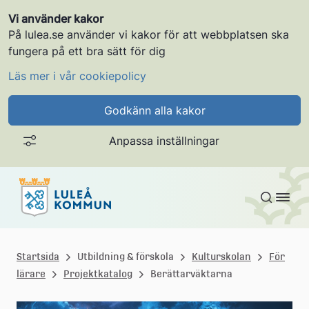
Vi använder kakor
På lulea.se använder vi kakor för att webbplatsen ska
fungera på ett bra sätt för dig
Läs mer i vår cookiepolicy
Godkänn alla kakor
Anpassa inställningar
Gå till innehållet
L
u
Startsida
Utbildning & förskola
Kulturskolan
För
lärare
Projektkatalog
Berättarväktarna
l