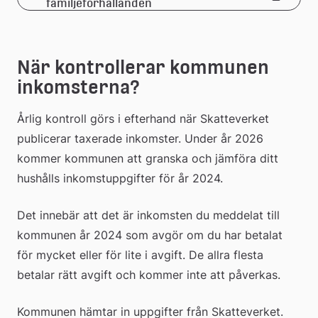
Länk
familjeförhållanden
extern
till
webbplats
extern
När kontrollerar kommunen 
inkomsterna?
webbplats
Årlig kontroll görs i efterhand när Skatteverket 
publicerar taxerade inkomster. Under år 2026 
kommer kommunen att granska och jämföra ditt 
hushålls inkomstuppgifter för år 2024.
Det innebär att det är inkomsten du meddelat till 
kommunen år 2024 som avgör om du har betalat 
för mycket eller för lite i avgift. De allra flesta 
betalar rätt avgift och kommer inte att påverkas.
Kommunen hämtar in uppgifter från Skatteverket. 