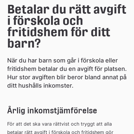
e
Betalar du rätt avgift 
å
i förskola och 
k
fritidshem för ditt 
o
barn?
m
m
När du har barn som går i förskola eller 
u
fritidshem betalar du en avgift för platsen. 
Hur stor avgiften blir beror bland annat på 
n
ditt hushålls inkomster.
Årlig inkomstjämförelse
För att det ska vara rättvist och tryggt att alla 
betalar rätt avgift i förskola och fritidshem gör 