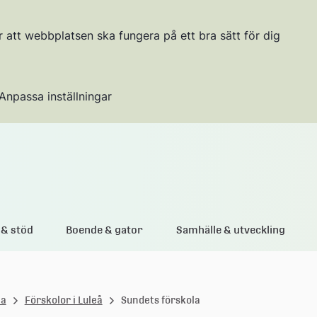
r att webbplatsen ska fungera på ett bra sätt för dig
Anpassa inställningar
Gå till innehållet
& stöd
Boende & gator
Samhälle & utveckling
la
Förskolor i Luleå
Sundets förskola