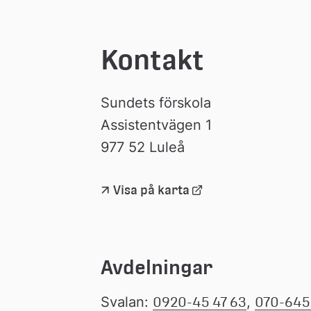
Kontakt
Sundets förskola
Assistentvägen 1 
977 52 Luleå
Länk 
Visa på karta
till 
extern 
webbplats
Avdelningar
Svalan: 
0920-45 47 63
, 
070-645 