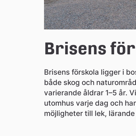
n
Brisens för
Brisens förskola ligger i b
både skog och naturområde
varierande åldrar 1–5 år. Vi
utomhus varje dag och har 
möjligheter till lek, läran