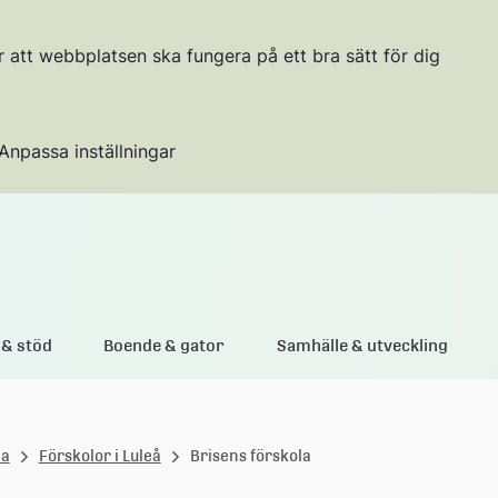
r att webbplatsen ska fungera på ett bra sätt för dig
Anpassa inställningar
Gå till innehållet
& stöd
Boende & gator
Samhälle & utveckling
la
Förskolor i Luleå
Brisens förskola