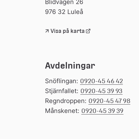
Blidvägen 26
976 32 Luleå
Länk 
Visa på karta
till 
extern 
webbplats
Avdelningar
Snöflingan: 
0920-45 46 42
Stjärnfallet: 
0920-45 39 93
Regndroppen: 
0920-45 47 98
Månskenet: 
0920-45 39 39