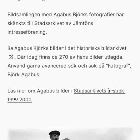
Bildsamlingen med Agabus Björks fotografier har 
skänkts till Stadsarkivet av Jämtöns 
intresseförening.
Länk
Se Agabus Björks bilder i det historiska bildarkivet
. Där idag finns ca 270 av hans bilder utlagda. 
Använd gärna avancerad sök och sök på "Fotograf", 
till
Björk Agabus. 
exter
Läs mer om Agabus bilder i 
Stadsarkivets årsbok 
1999-2000
webb