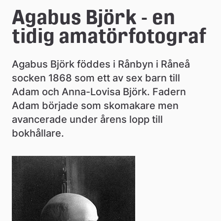
e
Agabus Björk - en 
å
tidig amatörfotograf
k
o
Agabus Björk föddes i Rånbyn i Råneå 
socken 1868 som ett av sex barn till 
m
Adam och Anna-Lovisa Björk. Fadern 
m
Adam började som skomakare men 
u
avancerade under årens lopp till 
bokhållare.
n