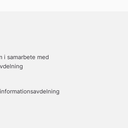
m i samarbete med
vdelning  
nformationsavdelning   