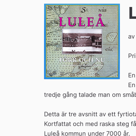
e
å
av
k
Pr
o
En
m
En
m
tredje gång talade man om små
u
Detta är tre avsnitt av ett fyrti
Kortfattat och med raska steg få
Luleå kommun under 7000 år.