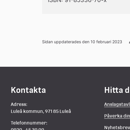
ISBN: 91-85336-70-x
Sidan uppdaterades den 10 februari 2023
Kontakta
Hitta 
Adress:
Anslagstav
Luleå kommun, 971 85 Luleå
Påverka d
Telefonnummer:
Nyhetsbre
0920 - 45 30 00