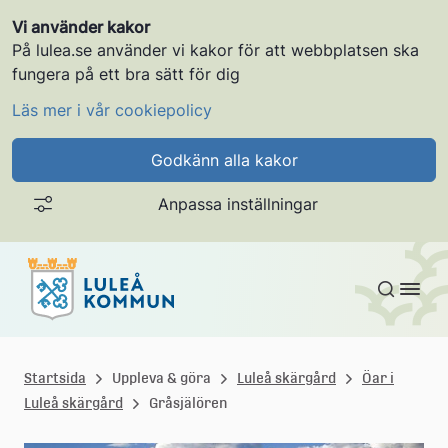
Vi använder kakor
På lulea.se använder vi kakor för att webbplatsen ska
fungera på ett bra sätt för dig
Läs mer i vår cookiepolicy
Godkänn alla kakor
Anpassa inställningar
Gå till innehållet
L
u
Startsida
Uppleva & göra
Luleå skärgård
Öar i
Luleå skärgård
Gråsjälören
l