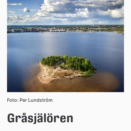
e
å
k
o
m
m
u
n
Foto: Per Lundström
Gråsjälören