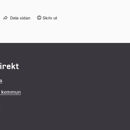
Dela sidan
Skriv ut
direkt
la
in kommun
v