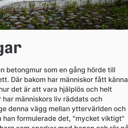
gar
en betongmur som en gång hörde till 
ett. Där bakom har människor fått känna 
hur det är att vara hjälplös och helt 
har människors liv räddats och 
e ge denna vägg mellan yttervärlden och 
han formulerade det, "mycket viktigt" 