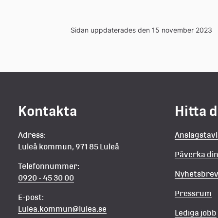
Sidan uppdaterades den 15 november 2023
Kontakta
Hitta 
Adress:
Anslagstav
Luleå kommun, 971 85 Luleå
Påverka d
Telefonnummer:
Nyhetsbre
0920 - 45 30 00
Pressrum
E-post:
Lulea.kommun@lulea.se
Lediga jobb