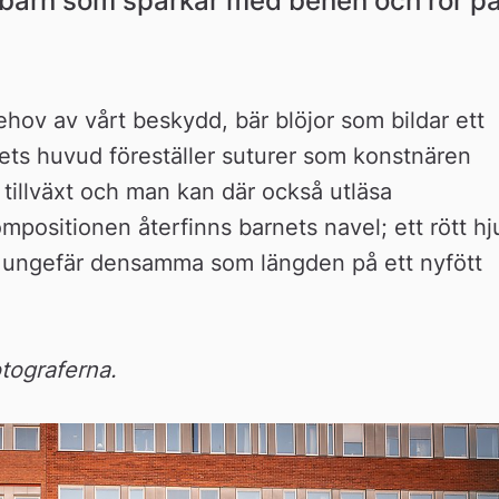
t barn som sparkar med benen och rör på
ehov av vårt beskydd, bär blöjor som bildar ett 
ets huvud föreställer suturer som konstnären 
tillväxt och man kan där också utläsa 
positionen återfinns barnets navel; ett rött hju
r ungefär densamma som längden på ett nyfött 
tograferna.