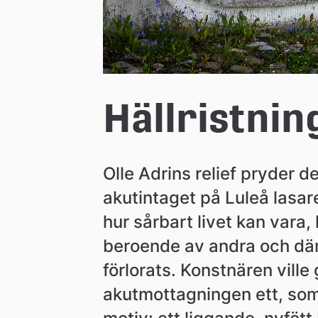
Hällristnin
Olle Adrins relief pryder d
akutintaget på Luleå lasar
hur sårbart livet kan vara, 
beroende av andra och där 
förlorats. Konstnären vill
akutmottagningen ett, som 