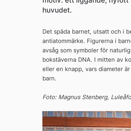
motiv: ett liggande, nyföt
huvudet.
Det späda barnet, utsatt och i b
antiatommärke. Figurerna i barn
avsåg som symboler för naturlig 
bokstäverna DNA. I mitten av kom
eller en knapp, vars diameter ä
barn.
Foto: Magnus Stenberg, Luleåfo