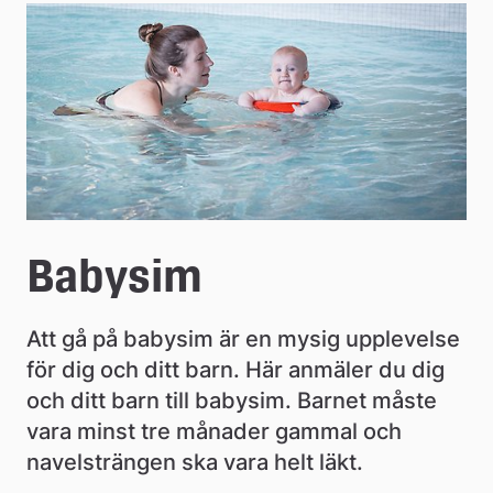
e
å
k
o
m
m
u
Babysim
n
Att gå på babysim är en mysig upplevelse 
för dig och ditt barn. Här anmäler du dig 
och ditt barn till babysim. Barnet måste 
vara minst tre månader gammal och 
navelsträngen ska vara helt läkt.