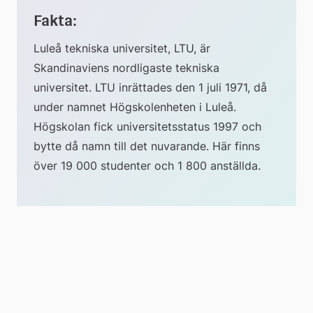
Fakta:
till
Luleå tekniska universitet, LTU, är 
extern
Skandinaviens nordligaste tekniska 
universitet. LTU inrättades den 1 juli 1971, då 
webbplats
under namnet Högskolenheten i Luleå. 
Högskolan fick universitetsstatus 1997 och 
bytte då namn till det nuvarande. Här finns 
över 19 000 studenter och 1 800 anställda.