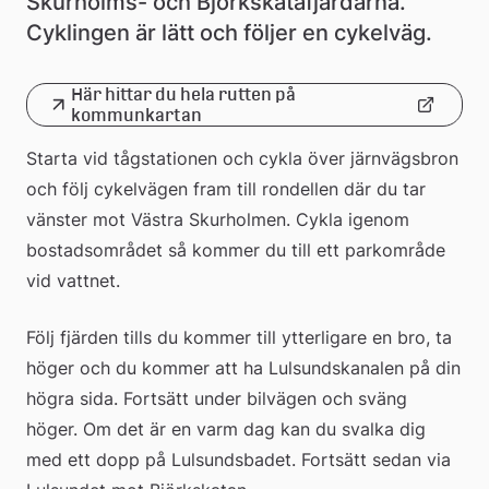
Skurholms- och Björkskatafjärdarna. 
Cyklingen är lätt och följer en cykelväg.
Här hittar du hela rutten på 
Länk
kommunkartan
till
Starta vid tågstationen och cykla över järnvägsbron 
och följ cykelvägen fram till rondellen där du tar 
extern
vänster mot Västra Skurholmen. Cykla igenom 
webbplats
bostadsområdet så kommer du till ett parkområde 
vid vattnet.
Följ fjärden tills du kommer till ytterligare en bro, ta 
höger och du kommer att ha Lulsundskanalen på din 
högra sida. Fortsätt under bilvägen och sväng 
höger. Om det är en varm dag kan du svalka dig 
med ett dopp på Lulsundsbadet. Fortsätt sedan via 