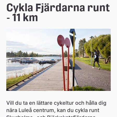
e
Cykla Fjärdarna runt 
å
- 11 km
k
o
m
m
u
n
Vill du ta en lättare cykeltur och hålla dig 
nära Luleå centrum, kan du cykla runt 