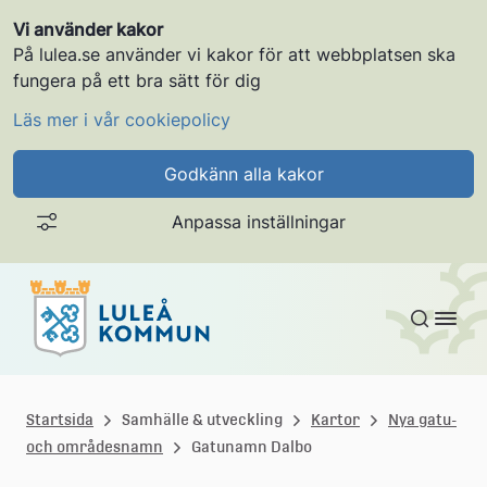
Vi använder kakor
På lulea.se använder vi kakor för att webbplatsen ska
fungera på ett bra sätt för dig
Läs mer i vår cookiepolicy
Godkänn alla kakor
Anpassa inställningar
Gå till innehållet
L
u
Startsida
Samhälle & utveckling
Kartor
Nya gatu-
och områdesnamn
Gatunamn Dalbo
l