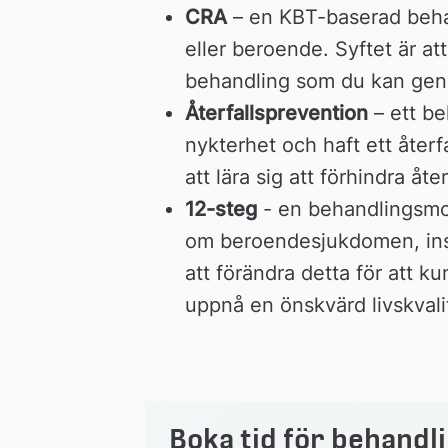
CRA
 – en KBT-baserad behan
eller beroende. Syftet är at
behandling som du kan genom
Å
terfallsprevention
 – ett b
nykterhet och haft ett återfa
att lära sig att förhindra åter
12-steg
 - en behandlingsmod
om beroendesjukdomen, insi
att förändra detta för att 
uppnå en önskvärd livskvali
Boka tid för behandl