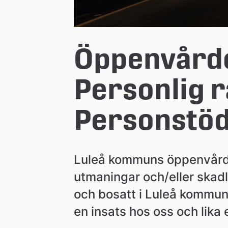
n
Öppenvårde
Personlig r
Personstöd
Luleå kommuns öppenvård rik
utmaningar och/eller skadl
och bosatt i Luleå kommun. V
en insats hos oss och lika 