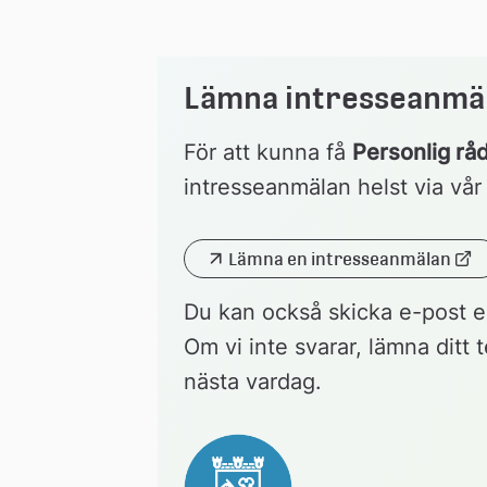
Lämna intresseanmä
För att kunna få 
Personlig rå
intresseanmälan helst via vår 
Lämna en intresseanmälan
Länk 
till 
Du kan också skicka e-post elle
extern 
webbplats
Om vi inte svarar, lämna ditt 
nästa vardag.