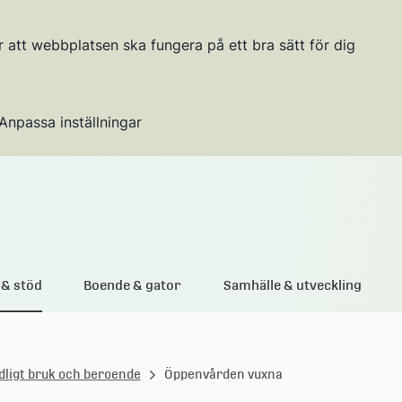
r att webbplatsen ska fungera på ett bra sätt för dig
Anpassa inställningar
Gå till innehållet
& stöd
Boende & gator
Samhälle & utveckling
dligt bruk och beroende
Öppenvården vuxna