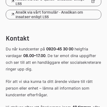
Länk
LSS
Ansök via vårt formulär - Ansökan om 
till
(pdf, 93.1 kb.)
Länk
insatser enligt LSS
extern
till
webbplats
ett
Kontakt
dokument
Du når kundcenter på 
0920‑45 30 00
 helgfria 
vardagar 
08.00–17.00
. De tar emot dina uppgifter 
och ser till att en handläggare eller socialsekreterare 
ringer upp dig.
För att vi ska kunna ta ditt ärende vidare till rätt 
person eller enhet – lämna all information som 
kundcenter efterfrågar.