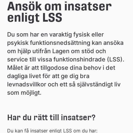
e
Ansök om insatser 
å
enligt LSS
k
Du som har en varaktig fysisk eller 
o
psykisk funktionsnedsättning kan ansöka 
m
om hjälp utifrån Lagen om stöd och 
m
service till vissa funktionshindrade (LSS). 
Målet är att tillgodose dina behov i det 
u
dagliga livet för att ge dig bra 
n
levnadsvillkor och ett så självständigt liv 
som möjligt.
Har du rätt till insatser?
Du kan få insatser enligt LSS om du har: