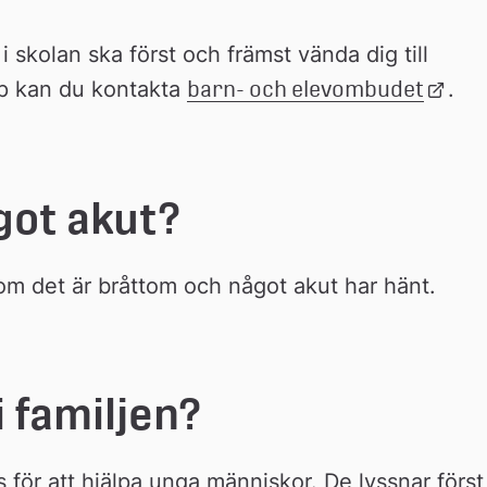
 skolan ska först och främst vända dig till 
lp kan du kontakta 
barn- och elevombudet
Länk 
.
till 
extern
webbp
got akut?
 om det är bråttom och något akut har hänt.
 familjen?
 för att hjälpa unga människor. De lyssnar först 