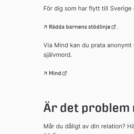
extern 
För dig som har flytt till Sveri
webbplats
Länk 
Rädda barnens stödlinje
.
till 
extern 
Via Mind kan du prata anonymt
webbplat
självmord.
Länk 
Mind
till 
extern 
webbplats
Är det problem 
Mår du dåligt av din relation? H