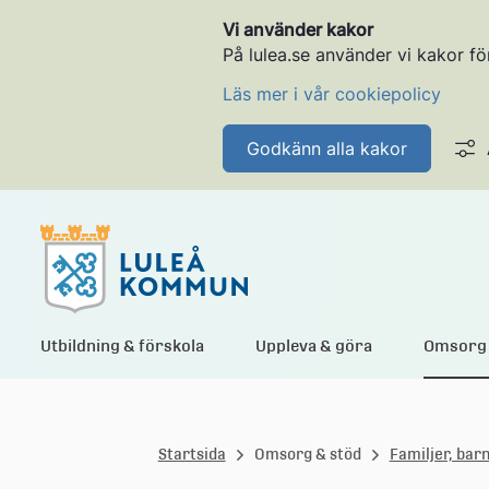
Vi använder kakor
På lulea.se använder vi kakor fö
Läs mer i vår cookiepolicy
Godkänn alla kakor
L
Utbildning & förskola
Uppleva & göra
Omsorg 
u
Startsida
Omsorg & stöd
Familjer, bar
l