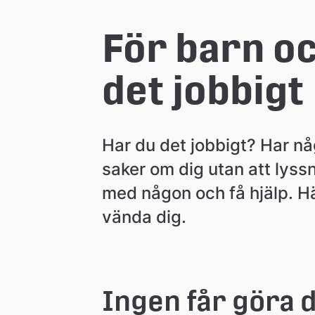
e
För barn oc
å
det jobbigt
k
Har du det jobbigt? Har någ
o
saker om dig utan att lyssn
med någon och få hjälp. H
m
vända dig.
m
u
Ingen får göra di