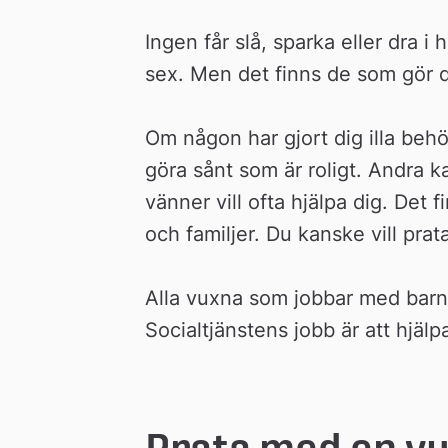
n
Ingen får slå, sparka eller dra i h
sex. Men det finns de som gör d
Om någon har gjort dig illa beh
göra sånt som är roligt. Andra ka
vänner vill ofta hjälpa dig. Det 
och familjer. Du kanske vill pra
Alla vuxna som jobbar med barn k
Socialtjänstens jobb är att hjälpa
Prata med en v