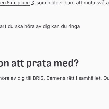
en Safe place
Länk 
 som hjälper barn att möta svåra 
till 
extern 
webbplats
rt du ska höra av dig kan du ringa 
on att prata med?
öra av dig till BRIS, Barnens rätt i samhället. Du