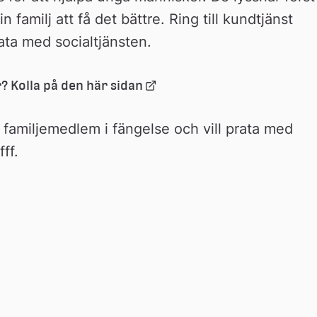
 familj att få det bättre. Ring till kundtjänst 
ta med socialtjänsten.
Länk 
r? Kolla på den här sidan
till 
extern 
r familjemedlem i fängelse och vill prata med 
webbplats
ff.
öppnas i nytt fönster.