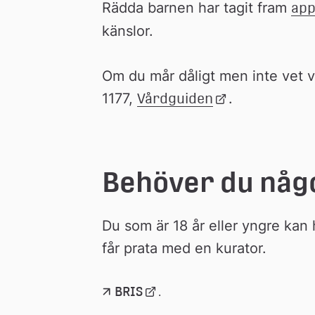
Rädda barnen har tagit fram 
app
känslor.
Om du mår dåligt men inte vet va
1177, 
Vårdguiden
Länk 
.
till 
extern 
webbplats
Behöver du någ
Du som är 18 år eller yngre kan h
får prata med en kurator.
Länk 
BRIS
.
till 