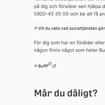
på dig och försöker sen hjälpa din
0920-45 30 00 och be att få pra
Vill du veta vad socialtjänsten gö
För dig som har en förälder elle
någon finns något som heter Buf
Länk till annan webbplats, 
Länk 
Bufff
till 
extern 
webbplats
Mår du dåligt?