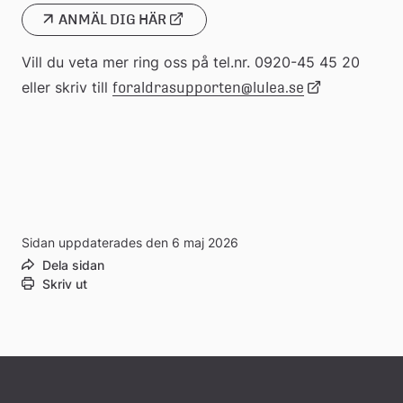
ANMÄL DIG HÄR
Länk
Vill du veta mer ring oss på tel.nr. 0920-45 45 20 
till
eller skriv till 
Länk
foraldrasupporten@lulea.se
extern
webbplats
till
extern
webbplats
Sidan uppdaterades den 6 maj 2026
Dela sidan
Skriv ut