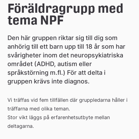
e
Föräldragrupp med 
å
tema NPF
k
Den här gruppen riktar sig till dig som 
o
anhörig till ett barn upp till 18 år som har 
m
svårigheter inom det neuropsykiatriska 
m
området (ADHD, autism eller 
språkstörning m.fl.) För att delta i 
u
gruppen krävs inte diagnos.
n
Vi träffas vid fem tillfällen där gruppledarna håller i 
träffarna med olika teman.
Stor vikt läggs på erfarenhetsutbyte mellan 
deltagarna.