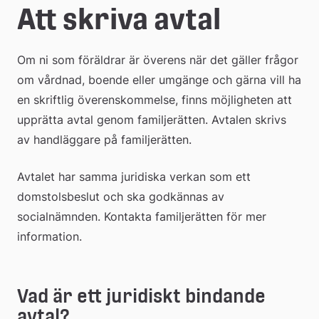
e
Att skriva avtal
å
Om ni som föräldrar är överens när det gäller frågor 
k
om vårdnad, boende eller umgänge och gärna vill ha 
o
en skriftlig överenskommelse, finns möjligheten att 
m
upprätta avtal genom familjerätten. Avtalen skrivs 
av handläggare på familjerätten.
m
u
Avtalet har samma juridiska verkan som ett 
domstolsbeslut och ska godkännas av 
n
socialnämnden. Kontakta familjerätten för mer 
information.
Vad är ett juridiskt bindande 
avtal?