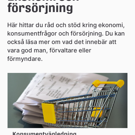
e
försörjning
å
k
Här hittar du råd och stöd kring ekonomi, 
konsumentfrågor och försörjning. Du kan 
o
också läsa mer om vad det innebär att 
m
vara god man, förvaltare eller 
m
förmyndare.
u
n
Konsumentvägledning