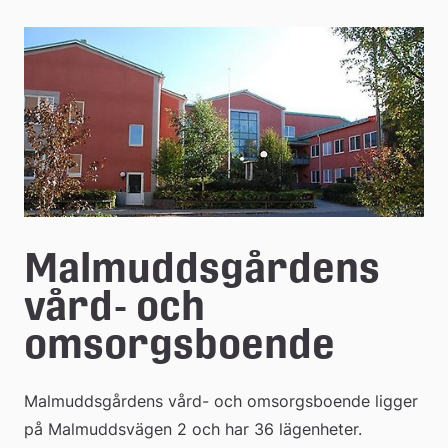
e
å
k
o
m
m
u
Malmuddsgårdens 
n
vård- och 
omsorgsboende
Malmuddsgårdens vård- och omsorgsboende ligger 
på Malmuddsvägen 2 och har 36 lägenheter.