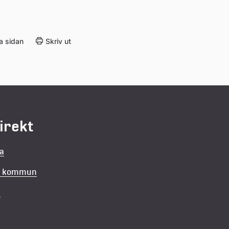
a sidan
Skriv ut
direkt
la
in kommun
v