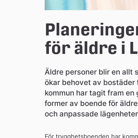
n
Planeringen
för äldre i 
Äldre personer blir en allt 
ökar behovet av bostäder f
kommun har tagit fram en 
former av boende för äldr
och anpassade lägenheter 
För trygghetsboenden har kommu