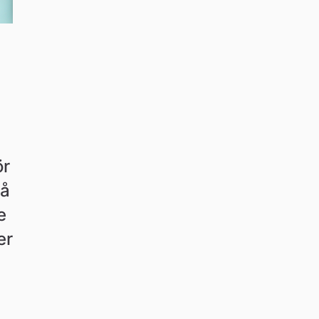
r 
å 
 
r 