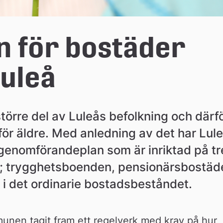
 för bostäder 
Luleå
större del av Luleås befolkning och därfö
ör äldre. Med anledning av det har Lule
genomförandeplan som är inriktad på tre
e; trygghetsboenden, pensionärsbostäde
i det ordinarie bostadsbeståndet.
nen tagit fram ett regelverk med krav på hur 