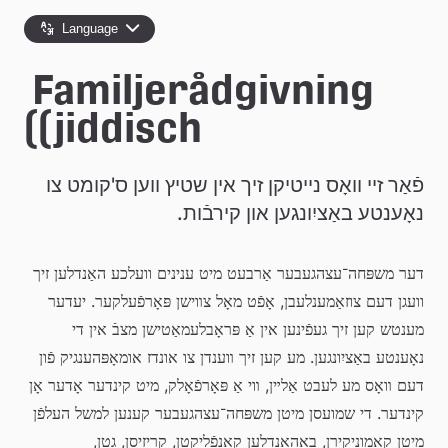
e
Language
å
Familjerådgivning 
k
(jiddisch)
o
m
פֿאַר זײ וואָס נײטיקן זיך אין שטיץ ווען ס'קומט צו 
m
נאָענטע באַציִונגען און קירבֿות.
u
דער משפּחה־עצהגעבער אַרבעט מיט ענינים וועלכע האַנדלען זיך 
n
וועגן דעם צוזאַמענלעבן, אָפֿט מאָל צװישן פּאָרפֿעלקער. יעדער 
מענטש קען זיך געפֿינען אין אַ פּראָבלעמאַטישן מצבֿ אין די 
נאָענטע באַציִונגען. מע קען זיך װענדן צו אונדז אומאָפּהענגיק פֿון 
דעם װאָס מע לעבט אַלײן, װי אַ פּאָרפֿאָלק, מיט קינדער אָדער אָן 
קינדער. די שמועסן מיטן משפּחה־עצהגעבער קענען למשל העלפֿן 
מיטן קאָמוניקירן, באַהאַנדלען קאָנפֿליקטן, קריזיסן, גטן, 