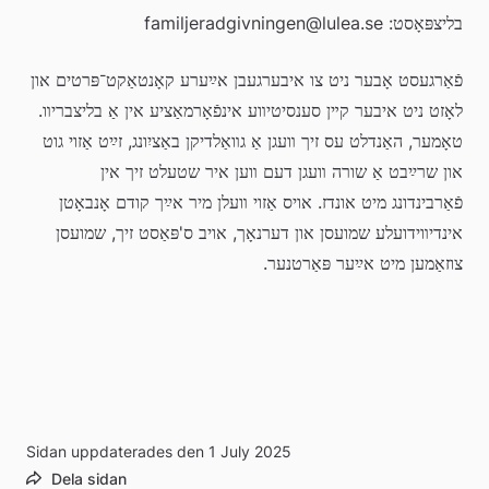
בליצפּאָסט: familjeradgivningen@lulea.se
פֿאַרגעסט אָבער ניט צו איבערגעבן אײַערע קאָנטאַקט־פּרטים און 
לאָזט ניט איבער קײן סענסיטיװע אינפֿאָרמאַציע אין אַ בליצבריװ. 
טאָמער, האַנדלט עס זיך װעגן אַ גװאַלדיקן באַציִונג, זײַט אַזוי גוט 
און שרײַבט אַ שורה װעגן דעם װען איר שטעלט זיך אין 
פֿאַרבינדונג מיט אונדז. אויס אַזוי װעלן מיר אײַך קודם אָנבאָטן 
אינדיװידועלע שמועסן און דערנאָך, אויב ס'פּאַסט זיך, שמועסן 
צוזאַמען מיט אײַער פּאַרטנער.
Sidan uppdaterades den 1 July 2025
Dela sidan