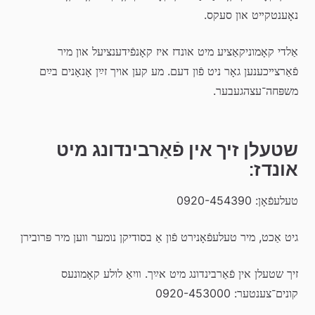
נאָענטקײט און סעקס.
אַלדי קאָמוניקאַציע מיט אונדז איז קאָנפֿידענציעל און מיר 
פֿאַרצײכענען גאָר ניט פֿון דעם. מע קען אויך זײַן אָנאָנים בײַם 
משפּחה־עצהגעבער.
שטעלן זיך אין פֿאַרבינדונג מיט 
אונדז:
טעלעפֿאָן: 0920-454390
גיט אַכט, מיר טעלעפֿאָנירט פֿון אַ בסודיקן נומער װען מיר פּרובירן
זיך שטעלן אין פֿאַרבינדונג מיט אײַך. װיִאַ לולע קאָמונעס 
קונים־צענטער: 0920-453000