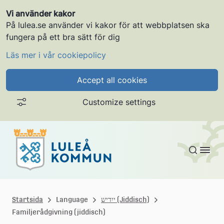
Vi använder kakor
På lulea.se använder vi kakor för att webbplatsen ska
fungera på ett bra sätt för dig
Läs mer i vår cookiepolicy
Accept all cookies
Customize settings
Gå till innehållet
L
u
ייִדיש (Jiddisch)
Language
Startsida
Familjerådgivning (jiddisch)
l