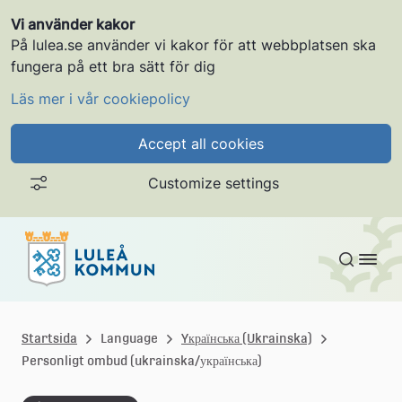
Vi använder kakor
På lulea.se använder vi kakor för att webbplatsen ska
fungera på ett bra sätt för dig
Läs mer i vår cookiepolicy
Accept all cookies
Customize settings
Gå till innehållet
L
u
Startsida
Language
Yкраїнська (Ukrainska)
Personligt ombud (ukrainska/українська)
l