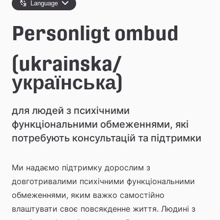
e
Language
å
Personligt ombud
k
o
(ukrainska/
m
українська)
m
для людей з психічними 
u
функціональними обмеженнями, які 
n
потребують консультацій та підтримки
Ми надаємо підтримку дорослим з 
довготривалими психічними функціональними 
обмеженнями, яким важко самостійно 
влаштувати своє повсякденне життя. Людині з 