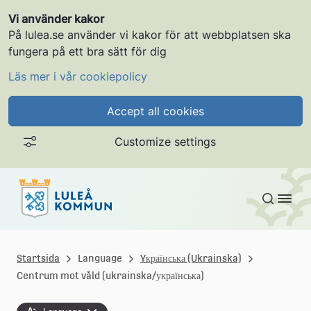
Vi använder kakor
På lulea.se använder vi kakor för att webbplatsen ska
fungera på ett bra sätt för dig
Läs mer i vår cookiepolicy
Accept all cookies
Customize settings
Gå till innehållet
L
u
Startsida
Language
Yкраїнська (Ukrainska)
Centrum mot våld (ukrainska/українська)
l