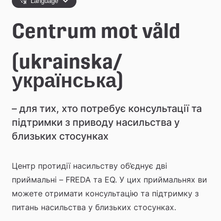
e
Language
å
Centrum mot våld
k
o
(ukrainska/
m
українська)
m
– для тих, хто потребує консультації та 
u
підтримки з приводу насильства у 
n
близьких стосунках
Центр протидії насильству об’єднує дві 
приймальні – FREDA та EQ. У цих приймальнях ви 
можете отримати консультацію та підтримку з 
питань насильства у близьких стосунках.