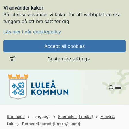
Vi använder kakor
På lulea.se använder vi kakor för att webbplatsen ska
fungera på ett bra sätt för dig
Läs mer i vår cookiepolicy
Accept all cookies
Customize settings
Gå till innehållet
L
u
Startsida
Language
Suomeksi (Finska)
Hoiva &
tuki
Demensteamet (finska/suomi)