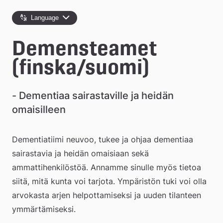
l
e
Language
å
Demensteamet 
k
(finska/suomi)
o
m
- Dementiaa sairastaville ja heidän 
m
omaisilleen
u
Dementiatiimi neuvoo, tukee ja ohjaa dementiaa 
n
sairastavia ja heidän omaisiaan sekä 
ammattihenkilöstöä. Annamme sinulle myös tietoa 
siitä, mitä kunta voi tarjota. Ympäristön tuki voi olla 
arvokasta arjen helpottamiseksi ja uuden tilanteen 
ymmärtämiseksi.