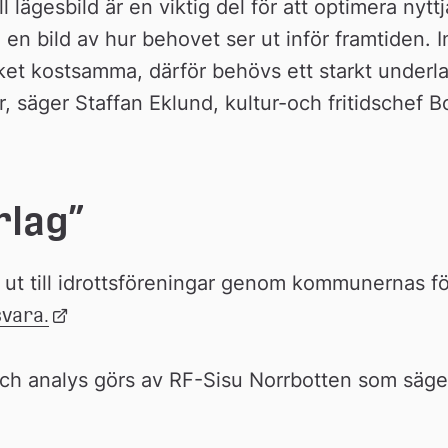
ll lägesbild är en viktig del för att optimera nytt
en bild av hur behovet ser ut inför framtiden. In
et kostsamma, därför behövs ett starkt underla
r, säger Staffan Eklund, kultur-och fritidschef 
rlag”
 ut till idrottsföreningar genom kommunernas fö
svara.
Länk 
till 
extern 
ch analys görs av RF-Sisu Norrbotten som säger
webbplats