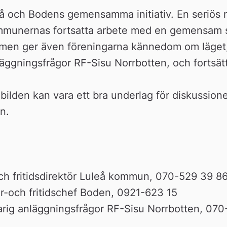
leå och Bodens gemensamma initiativ. En seriös 
mmunernas fortsatta arbete med en gemensam st
 men ger även föreningarna kännedom om läget,
läggningsfrågor RF-Sisu Norrbotten, och fortsätt
den kan vara ett bra underlag för diskussione
n.
-och fritidsdirektör Luleå kommun, 070-529 39 8
ur-och fritidschef Boden, 0921-623 15
arig anläggningsfrågor RF-Sisu Norrbotten, 07