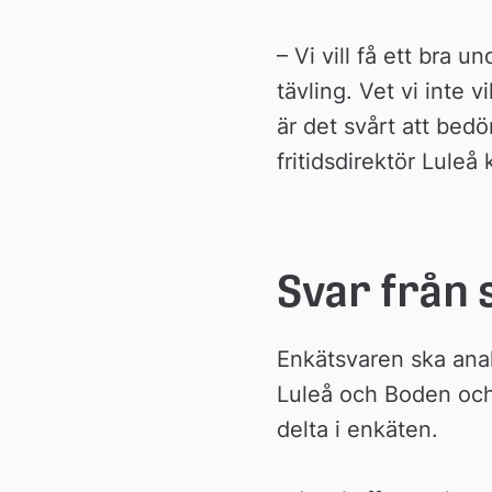
n
– Vi vill få ett bra u
tävling. Vet vi inte 
är det svårt att bedö
fritidsdirektör Lule
Svar från 
Enkätsvaren ska anal
Luleå och Boden och 
delta i enkäten.