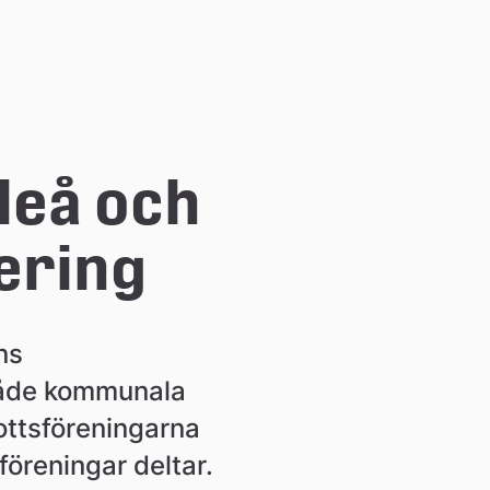
leå och 
ering
s 
både kommunala 
ttsföreningarna 
föreningar deltar.