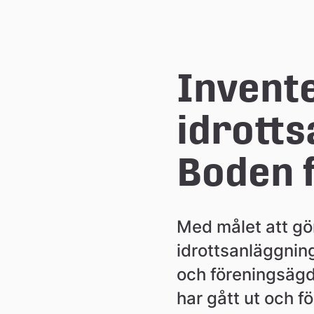
e
å
Invente
k
idrotts
o
Boden f
m
Med målet att gö
m
idrottsanläggnin
u
och föreningsägda
har gått ut och f