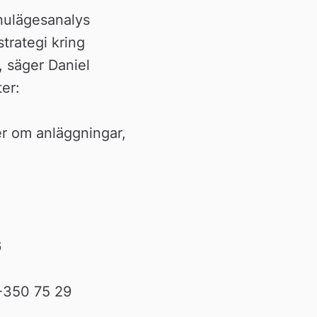
nulägesanalys 
rategi kring 
 säger Daniel 
er:
r om anläggningar, 
6
0-350 75 29