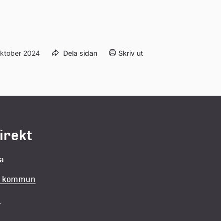
oktober 2024
Dela sidan
Skriv ut
direkt
la
in kommun
v