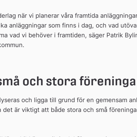
nderlag när vi planerar våra framtida anläggningar
vilka anläggningar som finns i dag, och vad utöv
ma vad vi behöver i framtiden, säger Patrik Bylin
å kommun.
små och stora föreninga
yseras och ligga till grund för en gemensam anl
det är viktigt att både stora och små föreningar