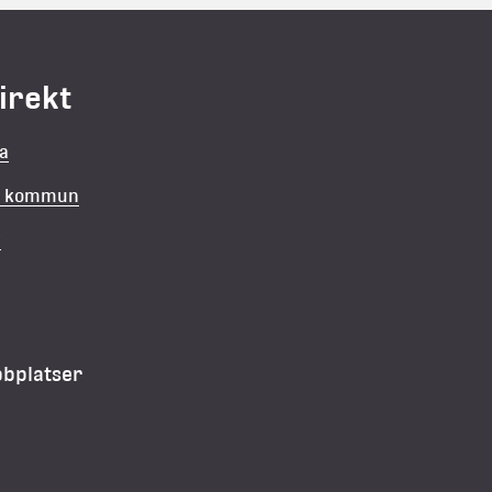
direkt
la
in kommun
v
bbplatser