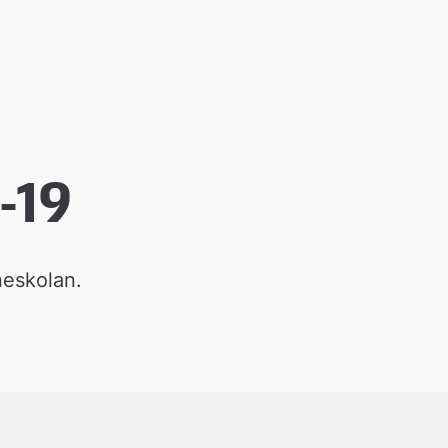
-19
neskolan.