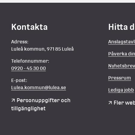
n
Kontakta
Hitta 
Adress:
Anslagstav
Luleå kommun, 971 85 Luleå
Påverka d
Telefonnummer:
Nyhetsbre
0920 - 45 30 00
Pressrum
E-post:
Lulea.kommun@lulea.se
Lediga jobb
Personuppgifter och 
Fler we
tillgänglighet