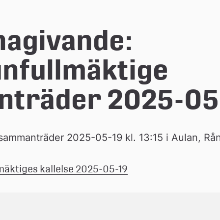
nagivande: 
fullmäktige 
träder 2025-05
ammanträder 2025-05-19 kl. 13:15 i Aulan, Rå
(pdf.)
mäktiges kallelse 2025-05-19
Länk 
till 
ett 
dokument