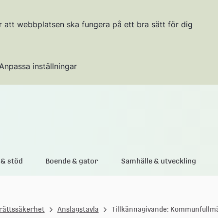
r att webbplatsen ska fungera på ett bra sätt för dig
Anpassa inställningar
Gå till innehållet
& stöd
Boende & gator
Samhälle & utveckling
rättssäkerhet
Anslagstavla
Tillkännagivande: Kommunfullm