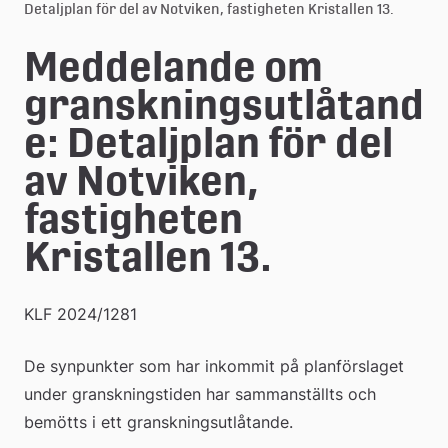
l
Detaljplan för del av Notviken, fastigheten Kristallen 13.
e
Meddelande om 
å
granskningsutlåtand
k
e: Detaljplan för del 
o
av Notviken, 
m
fastigheten 
m
Kristallen 13.
u
n
KLF 2024/1281
De synpunkter som har inkommit på planförslaget 
under granskningstiden har sammanställts och 
bemötts i ett granskningsutlåtande.