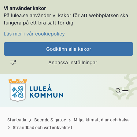
Vi använder kakor
På lulea.se använder vi kakor för att webbplatsen ska
fungera på ett bra sätt för dig
Läs mer i vår cookiepolicy
Godkänn alla kakor
Anpassa inställningar
Gå till innehållet
L
u
Startsida
Boende & gator
Miljö, klimat, djur och hälsa
Strandbad och vattenkvalitet
l