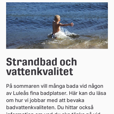
e
å
k
o
m
m
Strandbad och 
u
vattenkvalitet
n
På sommaren vill många bada vid någon 
av Luleås fina badplatser. Här kan du läsa 
om hur vi jobbar med att bevaka 
badvattenkvaliteten. Du hittar också 