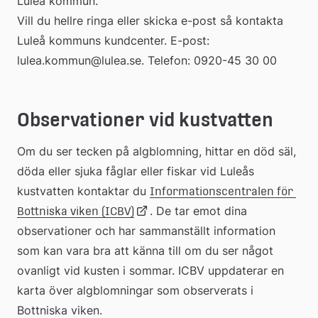
Luleå kommun.
Vill du hellre ringa eller skicka e-post så kontakta 
Luleå kommuns kundcenter. E-post: 
lulea.kommun@lulea.se. Telefon: 0920-45 30 00
Observationer vid kustvatten
Om du ser tecken på algblomning, hittar en död säl, 
döda eller sjuka fåglar eller fiskar vid Luleås 
kustvatten kontaktar du 
Informationscentralen för 
Länk
. De tar emot dina 
Bottniska viken (ICBV)
observationer och har sammanställt information 
som kan vara bra att känna till om du ser något 
till
ovanligt vid kusten i sommar. ICBV uppdaterar en 
karta över algblomningar som observerats i 
extern
Bottniska viken.