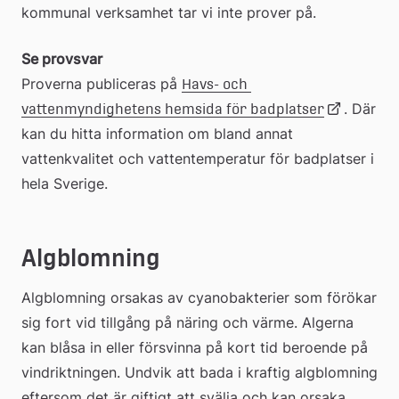
kommunal verksamhet tar vi inte prover på.
Se provsvar
Proverna publiceras på 
Havs- och 
Länk
. Där 
vattenmyndighetens hemsida för badplatser
kan du hitta information om bland annat 
vattenkvalitet och vattentemperatur för badplatser i 
till
hela Sverige.
extern
Algblomning
webbplats
Algblomning orsakas av cyanobakterier som förökar 
sig fort vid tillgång på näring och värme. Algerna 
kan blåsa in eller försvinna på kort tid beroende på 
vindriktningen. Undvik att bada i kraftig algblomning 
eftersom det är giftigt att svälja och kan orsaka 