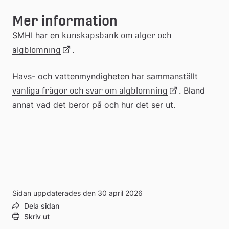
webbplats
Mer information
SMHI har en 
kunskapsbank om alger och 
Länk
.
algblomning
Havs- och vattenmyndigheten har sammanställt 
till
Länk
. Bland 
vanliga frågor och svar om algblomning
annat vad det beror på och hur det ser ut.
extern
till
webbplats
extern
webbplats
Sidan uppdaterades den 30 april 2026
Dela sidan
Skriv ut