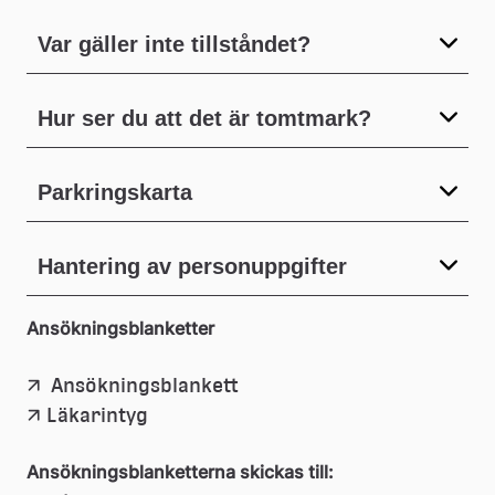
Var gäller inte tillståndet?
Hur ser du att det är tomtmark?
Parkringskarta
Hantering av personuppgifter
Ansökningsblanketter
(pdf, 336.3 kb.)
Länk
 Ansökningsblankett
(pdf, 313.7 kb.)
Länk
Läkarintyg
till
till
Ansökningsblanketterna skickas till: 
ett