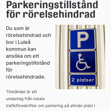
e
Parkeringstillstånd 
å
för rörelsehindrad
k
Du som är 
o
rörelsehindrad och 
m
bor i Luleå 
m
kommun kan 
ansöka om ett 
u
parkeringstillstånd 
n
för 
rörelsehindrade.
Tillståndet är ett 
undantag från lokala 
trafikföreskrifter om parkering på allmän plats i 