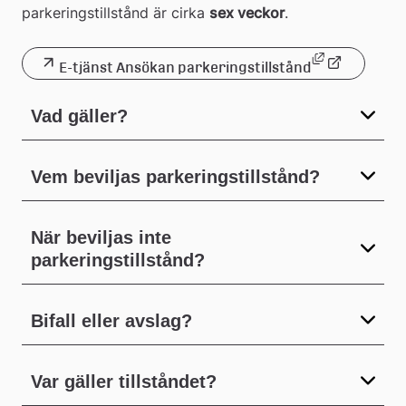
parkeringstillstånd är cirka 
sex veckor
.
Länk till an
E-tjänst Ansökan parkeringstillstånd
Länk
till
Vad gäller?
extern
webbplats
Vem beviljas parkeringstillstånd?
När beviljas inte
parkeringstillstånd?
Bifall eller avslag?
Var gäller tillståndet?