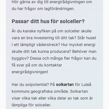
Hör gärna av dig till energirådgivningen om 
till
du har frågor om lagförändringen.
extern
Passar ditt hus för solceller?
webbplats
Är du kanske nyfiken på om solceller skulle 
vara en bra investering till ditt tak? Står huset 
i ett lämpligt väderstreck? Hur mycket energi 
skulle ditt tak kunna producera? Behöver man 
bygglov? Dessa och många fler frågor kan du 
få svar på om du kontaktar 
energirådgivningen!
Har du solpotential? På 
solkartan
 för Luleå 
kommuns geografiska område. Solkartan 
visar vilka tak eller vilka delar av tak som är 
lämpliga för solceller.