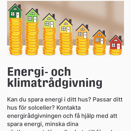
e
å
k
o
m
m
Energi- och 
u
klimatrådgivning
n
Kan du spara energi i ditt hus? Passar ditt 
hus för solceller? Kontakta 
energirådgivningen och få hjälp med att 
spara energi, minska dina 