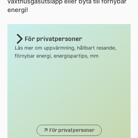
växthusgasutsläpp eller byta till förnybar 
energi!
För privatpersoner
Läs mer om uppvärmning, hållbart resande,
förnybar energi, energispartips, mm
För privatpersoner