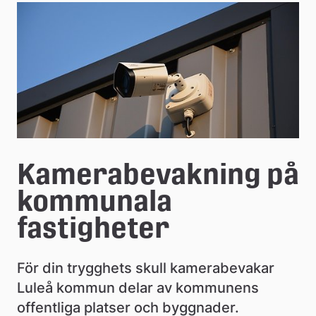
e
å
k
o
m
m
Kamerabevakning på 
u
kommunala 
n
fastigheter
För din trygghets skull kamerabevakar 
Luleå kommun delar av kommunens 
offentliga platser och byggnader. 