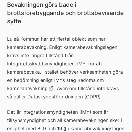
Bevakningen görs både i 
brottsförebyggande och brottsbevisande 
syfte.
Luleå Kommun har ett flertal objekt som har 
kamerabevakning. Enligt kamerabevakningslagen 
krävs inte längre tillstånd från 
Integritetsskyddsmyndigheten, IMY, för att 
kamerabevaka. I stället behöver verksamheten göra 
en bedömning enligt IMYs steg 
Bedöma om 
Länk
. Även om tillstånd inte krävs 
kamerabevakning
så gäller Dataskyddsförordningen (GDPR)
till
Det är integrationsmyndigheten (IMY) som är 
tillsynsmyndighet och all kamerabevakningen sker i 
extern
enlighet med 8, 9 och 19 § i kamerabevakningslagen 