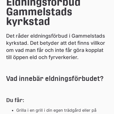
e
Eldningsförbud 
å
Gammelstads 
k
kyrkstad
o
Det råder eldningsförbud i Gammelstads 
m
kyrkstad. Det betyder att det finns villkor 
m
om vad man får och inte får göra kopplat 
u
till öppen eld och fyrverkerier.
n
Vad innebär eldningsförbudet?
Du får:
Grilla i en grill i din egen trädgård eller på 