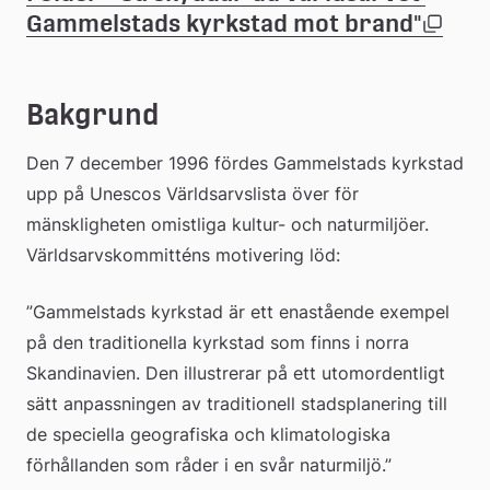
(pdf
Gammelstads kyrkstad mot brand"
Län
till
Bakgrund
ett
Den 7 december 1996 fördes Gammelstads kyrkstad 
upp på Unescos Världsarvslista över för 
dok
mänskligheten omistliga kultur- och naturmiljöer. 
Världsarvskommitténs motivering löd:
”Gammelstads kyrkstad är ett enastående exempel 
på den traditionella kyrkstad som finns i norra 
Skandinavien. Den illustrerar på ett utomordentligt 
sätt anpassningen av traditionell stadsplanering till 
de speciella geografiska och klimatologiska 
förhållanden som råder i en svår naturmiljö.”