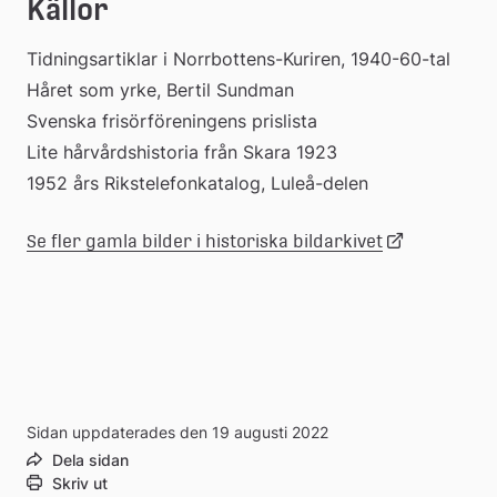
Källor
Tidningsartiklar i Norrbottens-Kuriren, 1940-60-tal
Håret som yrke, Bertil Sundman
Svenska frisörföreningens prislista
Lite hårvårdshistoria från Skara 1923
1952 års Rikstelefonkatalog, Luleå-delen
Länk
Se fler gamla bilder i historiska bildarkivet
till
extern
webbplats
Sidan uppdaterades den 19 augusti 2022
Dela sidan
Skriv ut