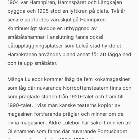
1904 var Hamnpiren, Hamnspåret och Långkajen 
byggda och 1905 stod en lyftkran på plats. Två år 
senare uppfördes varuskjul på Hamnpiren. 
Kontinuerligt skedde en utbyggnad av 
småbåtshamnar. I anslutning fanns också 
båtuppläggningsplatser som Luleå stad hyrde ut. 
Hamnkranen användes bland annat för att lägga ned 
och ta upp småbåtar.
Många Lulebor kommer ihåg de fem koksmagasinen 
som låg där nuvarande Norrbottensteatern finns och 
som präglade staden från 1920-talet och fram till 
1990-talet. I viss mån kanske teaterns kopior av 
magasinen fortfarande präglar och minner om de 
rivna magasinen. Äldre Lulebor har säkert minnen av 
Oljehamnen som fanns där nuvarande Pontusbadet 