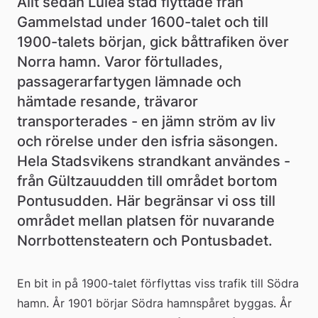
Allt sedan Luleå stad flyttade från 
Gammelstad under 1600-talet och till 
1900-talets början, gick båttrafiken över 
Norra hamn. Varor förtullades, 
passagerarfartygen lämnade och 
hämtade resande, trävaror 
transporterades - en jämn ström av liv 
och rörelse under den isfria säsongen. 
Hela Stadsvikens strandkant användes - 
från Gültzauudden till området bortom 
Pontusudden. Här begränsar vi oss till 
området mellan platsen för nuvarande 
Norrbottensteatern och Pontusbadet.
En bit in på 1900-talet förflyttas viss trafik till Södra 
hamn. År 1901 börjar Södra hamnspåret byggas. År 