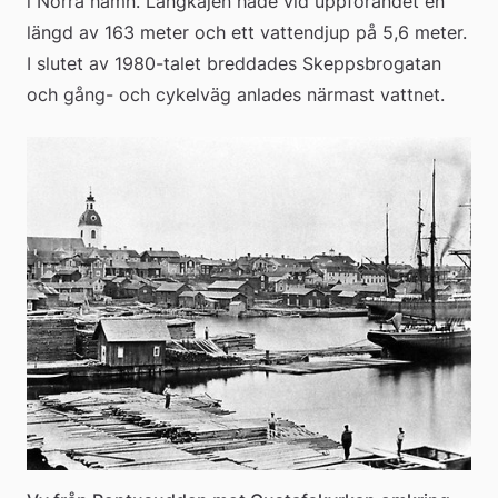
i Norra hamn. Långkajen hade vid uppförandet en 
längd av 163 meter och ett vattendjup på 5,6 meter. 
I slutet av 1980-talet breddades Skeppsbrogatan 
och gång- och cykelväg anlades närmast vattnet.