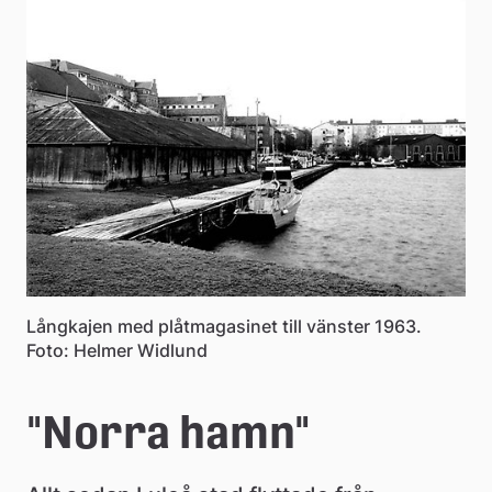
e
å
k
o
m
m
u
n
Långkajen med plåtmagasinet till vänster 1963.
Foto: Helmer Widlund
"Norra hamn" 