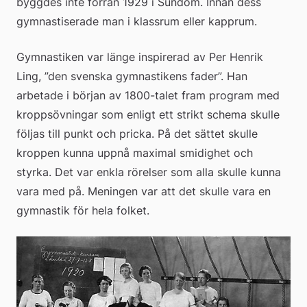
byggdes inte förrän 1929 i Sundom. Innan dess 
gymnastiserade man i klassrum eller kapprum.
Gymnastiken var länge inspirerad av Per Henrik 
Ling, ”den svenska gymnastikens fader”. Han 
arbetade i början av 1800-talet fram program med 
kroppsövningar som enligt ett strikt schema skulle 
följas till punkt och pricka. På det sättet skulle 
kroppen kunna uppnå maximal smidighet och 
styrka. Det var enkla rörelser som alla skulle kunna 
vara med på. Meningen var att det skulle vara en 
gymnastik för hela folket.