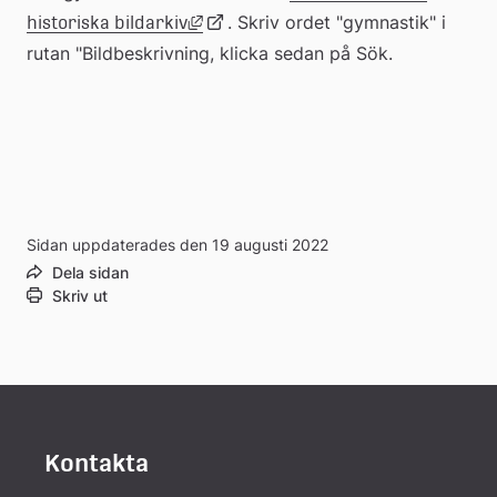
Länk till annan webbplats, öppnas i 
Länk
. Skriv ordet "gymnastik" i 
historiska bildarkiv
rutan "Bildbeskrivning, klicka sedan på Sök.
till
extern
webbplats
Sidan uppdaterades den 19 augusti 2022
Dela sidan
Skriv ut
Kontakta