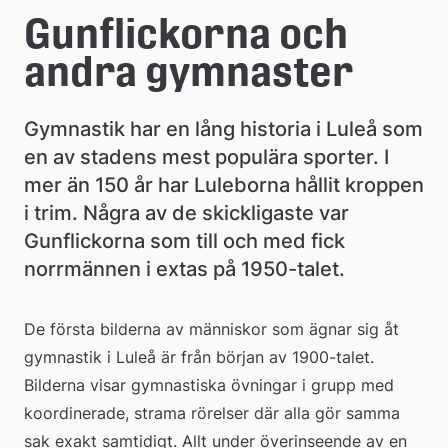
e
Gunflickorna och 
å
andra gymnaster
k
Gymnastik har en lång historia i Luleå som 
o
en av stadens mest populära sporter. I 
m
mer än 150 år har Luleborna hållit kroppen 
m
i trim. Några av de skickligaste var 
Gunflickorna som till och med fick 
u
norrmännen i extas på 1950-talet.
n
De första bilderna av människor som ägnar sig åt 
gymnastik i Luleå är från början av 1900-talet. 
Bilderna visar gymnastiska övningar i grupp med 
koordinerade, strama rörelser där alla gör samma 
sak exakt samtidigt. Allt under överinseende av en 