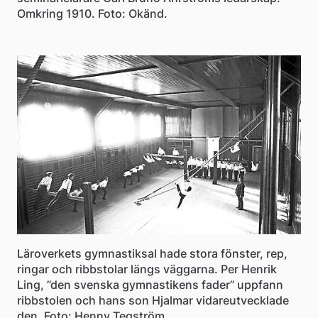
Omkring 1910. Foto: Okänd.
Läroverkets gymnastiksal hade stora fönster, rep,
ringar och ribbstolar längs väggarna. Per Henrik
Ling, ”den svenska gymnastikens fader” uppfann
ribbstolen och hans son Hjalmar vidareutvecklade
den. Foto: Henny Tegström.