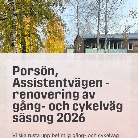
e
å
k
o
m
m
Porsön,
u
Assistentvägen -
n
renovering av
gång- och cykelväg
säsong 2026
Vi ska rusta upp befintlig gång- och cykelväg