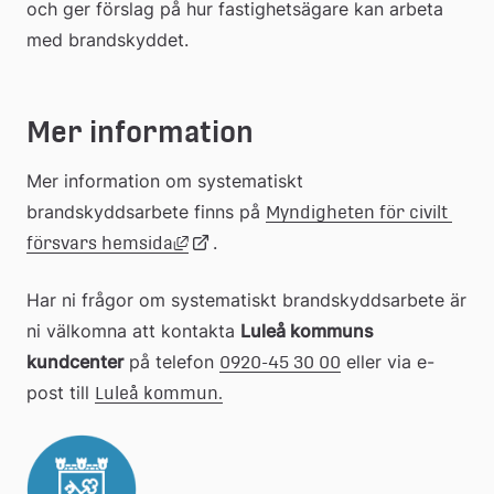
och ger förslag på hur fastighetsägare kan arbeta 
med brandskyddet.
Mer information
Mer information om systematiskt 
brandskyddsarbete finns på 
Myndigheten för civilt 
Länk till annan webbplats, öppnas i n
Länk
.
försvars hemsida
Har ni frågor om systematiskt brandskyddsarbete är 
till
ni välkomna att kontakta 
Luleå kommuns 
kundcenter
 på telefon 
 eller via e-
0920-45 30 00
extern
post till 
Luleå kommun.
webbplats