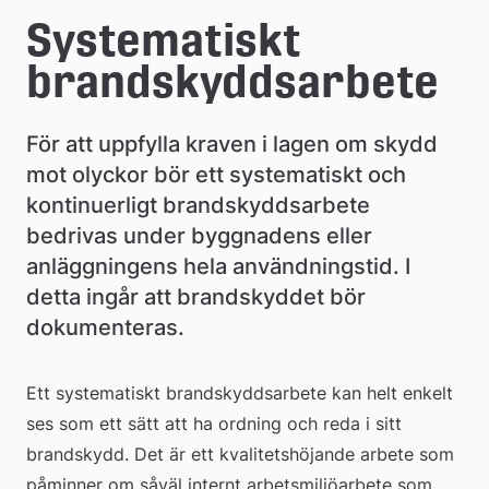
e
Systematiskt 
å
brandskyddsarbete
k
o
För att uppfylla kraven i lagen om skydd 
m
mot olyckor bör ett systematiskt och 
kontinuerligt brandskyddsarbete 
m
bedrivas under byggnadens eller 
u
anläggningens hela användningstid. I 
n
detta ingår att brandskyddet bör 
dokumenteras.
Ett systematiskt brandskyddsarbete kan helt enkelt 
ses som ett sätt att ha ordning och reda i sitt 
brandskydd. Det är ett kvalitetshöjande arbete som 
påminner om såväl internt arbetsmiljöarbete som 