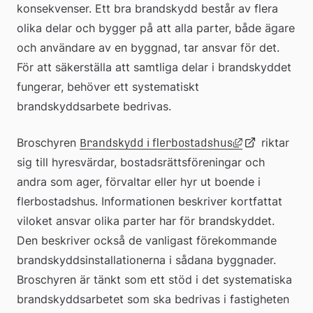
konsekvenser. Ett bra brandskydd består av flera 
olika delar och bygger på att alla parter, både ägare 
och användare av en byggnad, tar ansvar för det. 
För att säkerställa att samtliga delar i brandskyddet 
fungerar, behöver ett systematiskt 
brandskyddsarbete bedrivas.
Länk till ann
Broschyren 
Länk
 riktar 
Brandskydd i flerbostadshus
sig till hyresvärdar, bostadsrättsföreningar och 
andra som ager, förvaltar eller hyr ut boende i 
till
flerbostadshus. Informationen beskriver kortfattat 
viloket ansvar olika parter har för brandskyddet. 
extern
Den beskriver också de vanligast förekommande 
brandskyddsinstallationerna i sådana byggnader. 
webbplats
Broschyren är tänkt som ett stöd i det systematiska 
brandskyddsarbetet som ska bedrivas i fastigheten 