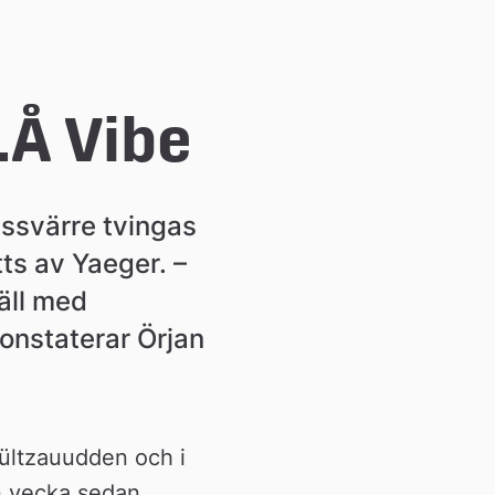
LÅ Vibe
ssvärre tvingas 
s av Yaeger. – 
ll med 
nstaterar Örjan 
ültzauudden och i 
n vecka sedan 