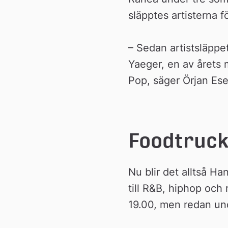
n
släpptes artisterna 
– Sedan artistsläppet 
Yaeger, en av årets 
Pop, säger Örjan Es
Foodtruck
Nu blir det alltså H
till R&B, hiphop och
19.00, men redan un