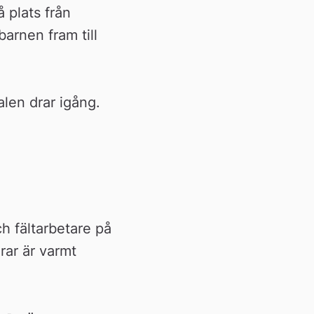
plats från 
rnen fram till 
len drar igång.
h fältarbetare på 
ar är varmt 