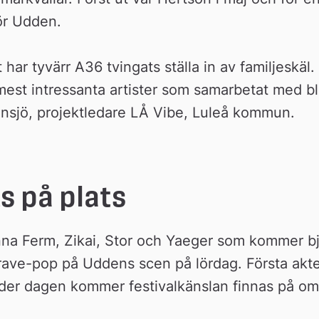
för Udden.
har tyvärr A36 tvingats ställa in av familjeskäl. Is
mest intressanta artister som samarbetat med bl
ensjö, projektledare LÅ Vibe, Luleå kommun.
s på plats
anna Ferm, Zikai, Stor och Yaeger som kommer bju
 rave-pop på Uddens scen på lördag. Första akte
der dagen kommer festivalkänslan finnas på om