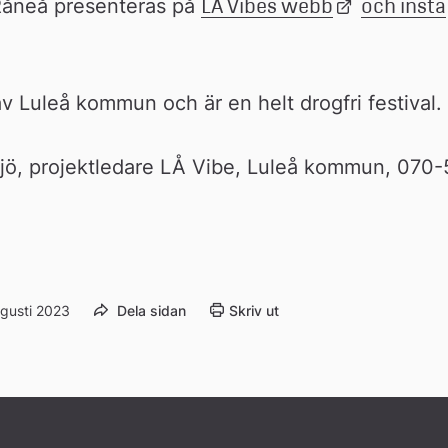
i Råneå presenteras på 
LÅ Vibes webb
Länk 
och insta
till 
extern 
webbplats
v Luleå kommun och är en helt drogfri festival.
sjö, projektledare LÅ Vibe, Luleå kommun, 070
gusti 2023
Dela sidan
Skriv ut