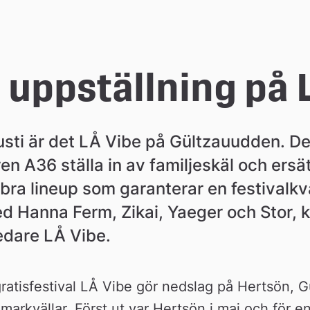
uppställning på 
usti är det LÅ Vibe på Gültzauudden. De
 A36 ställa in av familjeskäl och ersätt
bra lineup som garanterar en festivalkvä
 Hanna Ferm, Zikai, Yaeger och Stor, ko
edare LÅ Vibe.
gratisfestival LÅ Vibe gör nedslag på Hertsön, G
arkvällar. Först ut var Hertsön i maj och för e