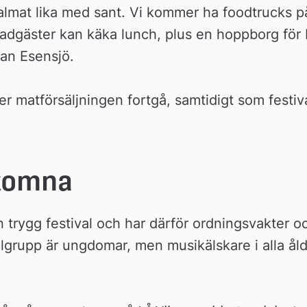
valmat lika med sant. Vi kommer ha foodtrucks på 
adgäster kan käka lunch, plus en hoppborg för ba
jan Esensjö.
 matförsäljningen fortgå, samtidigt som festiva
komna
 trygg festival och har därför ordningsvakter oc
lgrupp är ungdomar, men musikälskare i alla åldr