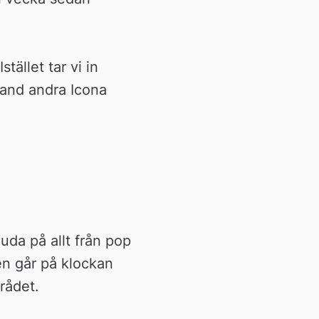
tället tar vi in 
and andra Icona 
da på allt från pop 
n går på klockan 
rådet.