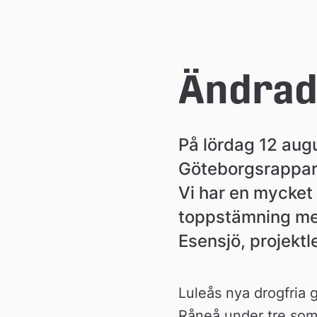
e
å
Ändrad 
k
På lördag 12 aug
o
Göteborgsrapparen
m
Vi har en mycket 
toppstämning med
m
Esensjö, projektl
u
Luleås nya drogfria 
Råneå under tre somm