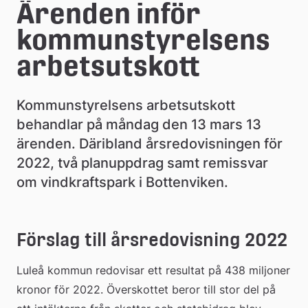
e
Ärenden inför 
å
kommunstyrelsens 
k
arbetsutskott
o
Kommunstyrelsens arbetsutskott 
m
behandlar på måndag den 13 mars 13 
m
ärenden. Däribland årsredovisningen för 
u
2022, två planuppdrag samt remissvar 
om vindkraftspark i Bottenviken.
n
Förslag till årsredovisning 2022
Luleå kommun redovisar ett resultat på 438 miljoner 
kronor för 2022. Överskottet beror till stor del på 