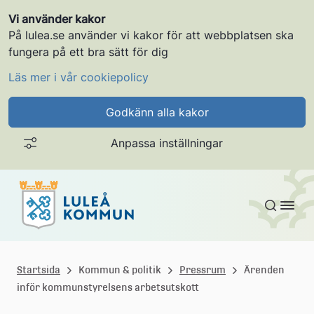
Vi använder kakor
På lulea.se använder vi kakor för att webbplatsen ska
fungera på ett bra sätt för dig
Läs mer i vår cookiepolicy
Godkänn alla kakor
Anpassa inställningar
Gå till innehållet
L
u
Startsida
Kommun & politik
Pressrum
Ärenden
inför kommunstyrelsens arbetsutskott
l