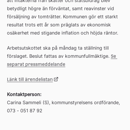
att intäkterna från skatter och statsbidrag blev 
betydligt högre än förväntat, samt reavinster vid 
försäljning av tomträtter. Kommunen gör ett starkt 
resultat trots ett år som präglats av ekonomisk 
osäkerhet med stigande inflation och höjda räntor.
Arbetsutskottet ska på måndag ta ställning till 
förslaget. Beslut fattas av kommunfullmäktige. 
Se 
separat pressmeddelande
Länk
Länk
Länk till ärendelistan
Kontaktperson:
till
till
Carina Sammeli (S), kommunstyrelsens ordförande, 
073 - 051 87 92
extern
ett
webbplats
dokument