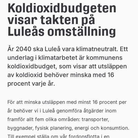
e
Koldioxidbudgeten 
å
visar takten på 
k
Luleås omställning
o
År 2040 ska Luleå vara klimatneutralt. Ett 
m
underlag i klimatarbetet är kommunens 
m
koldioxidbudget, som visar att utsläppen 
u
av koldioxid behöver minska med 16 
procent varje år.
n
För att minska utsläppen med minst 16 procent per 
år behöver vi i Luleå genomföra åtgärder inom 
framför allt fem olika områden: transporter, 
byggnader, fysisk planering, energi och konsumtion. 
Till exempel ställa om vår fordonsflotta i en 