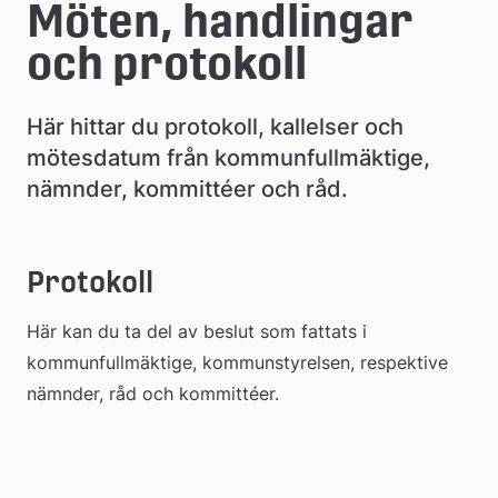
e
Möten, handlingar 
å
och protokoll
k
Här hittar du protokoll, kallelser och 
o
mötesdatum från kommunfullmäktige, 
m
nämnder, kommittéer och råd.
m
u
Protokoll
n
Här kan du ta del av beslut som fattats i 
kommunfullmäktige, kommunstyrelsen, respektive 
nämnder, råd och kommittéer.