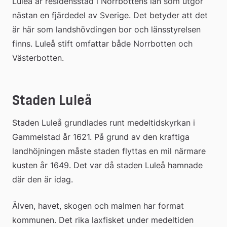
Luleå är residensstad i Norrbottens län som utgör 
nästan en fjärdedel av Sverige. Det betyder att det 
är här som landshövdingen bor och länsstyrelsen 
finns. Luleå stift omfattar både Norrbotten och 
Västerbotten.
Staden Luleå
Staden Luleå grundlades runt medeltidskyrkan i 
Gammelstad år 1621. På grund av den kraftiga 
landhöjningen måste staden flyttas en mil närmare 
kusten år 1649. Det var då staden Luleå hamnade 
där den är idag.
Älven, havet, skogen och malmen har format 
kommunen. Det rika laxfisket under medeltiden 