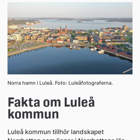
e
å
k
o
m
m
u
Norra hamn i Luleå. Foto: Luleåfotograferna.
n
Fakta om Luleå 
kommun
Luleå kommun tillhör landskapet 