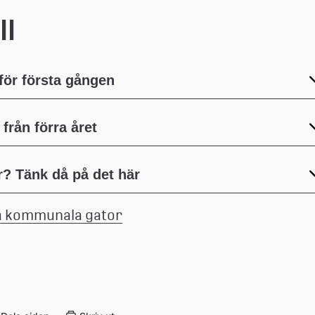
ll
ör första gången
 från förra året
r? Tänk då på det här
(pdf, 1.3 mb.)
på kommunala gator
Länk 
till 
ett 
dokument