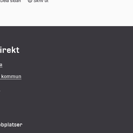
Dela sidan
Skriv ut
direkt
la
in kommun
v
bbplatser