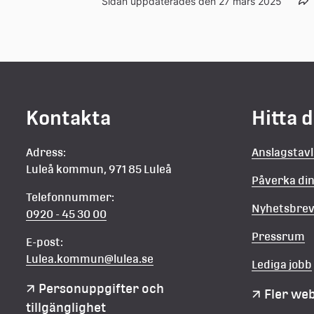
Sidan uppdaterades den 27 mars 2025
Kontakta
Hitta 
Adress:
Anslagstav
Luleå kommun, 971 85 Luleå
Påverka d
Telefonnummer:
Nyhetsbre
0920 - 45 30 00
Pressrum
E-post:
Lulea.kommun@lulea.se
Lediga jobb
Personuppgifter och 
Fler we
tillgänglighet