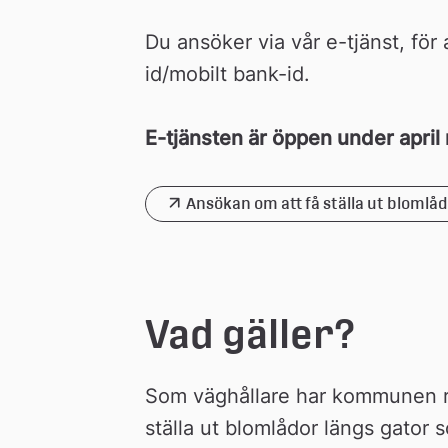
Du ansöker via vår e-tjänst, för
id/mobilt bank-id.
E-tjänsten är öppen under apri
Ansökan om att få ställa ut blomlå
Länk 
till 
extern 
webbplats
Vad gäller?​
Som väghållare har kommunen rätt
ställa ut blomlådor längs gator s