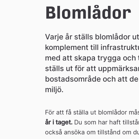
n
Blomlådor
Varje år ställs blomlådor u
komplement till infrastrukt
med att skapa trygga och 
ställs ut för att uppmärksam
bostadsområde och att de s
miljö.
För att få ställa ut blomlådor må
år i taget. 
Du som har haft tillstå
också ansöka om tillstånd om du