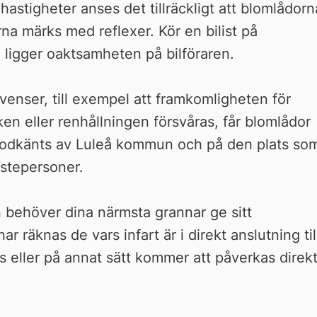
stigheter anses det tillräckligt att blomlådorna
rna märks med reflexer. Kör en bilist på 
 ligger oaktsamheten på bilföraren.
enser, till exempel att framkomligheten för 
ken eller renhållningen försvåras, får blomlådor 
 godkänts av Luleå kommun och på den plats som
nstepersoner.
 behöver dina närmsta grannar ge sitt 
räknas de vars infart är i direkt anslutning till
 eller på annat sätt kommer att påverkas direkt