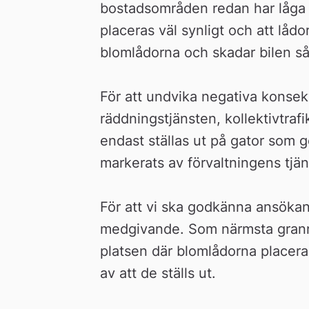
bostadsområden redan har låga ha
placeras väl synligt och att lådo
blomlådorna och skadar bilen så
För att undvika negativa konsekv
räddningstjänsten, kollektivtrafi
endast ställas ut på gator som
markerats av förvaltningens tjä
För att vi ska godkänna ansökan
medgivande. Som närmsta grannar 
platsen där blomlådorna placeras
av att de ställs ut.