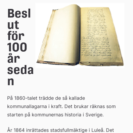
e
Besl
å
ut 
k
för 
o
100 
m
år 
m
seda
u
n
n
På 1860-talet trädde de så kallade 
kommunallagarna i kraft. Det brukar räknas som 
starten på kommunernas historia i Sverige.
År 1864 inrättades stadsfullmäktige i Luleå. Det 