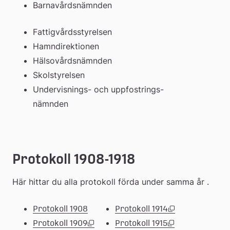
Barnavårdsnämnden 
Fattigvårdsstyrelsen
Hamndirektionen
Hälsovårdsnämnden       
Skolstyrelsen
Undervisnings- och uppfostrings- 
nämnden    
Protokoll 1908-1918
Här hittar du alla protokoll förda under samma år .
(pdf, 535.1 kb.)
(pdf, 1.9 mb, ö
Länk
Länk
Protokoll 1908
Protokoll 1914
(pdf, 721.9 kb, öppnas i nytt fönster.
(pdf, 1.9 mb, ö
Länk
Länk
Protokoll 1909
Protokoll 1915