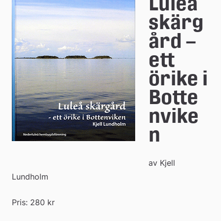
e
Luleå 
å
skärg
k
ård – 
o
ett 
m
örike i 
m
Botte
u
nvike
n
n  
av Kjell 
Lundholm
Pris: 280 kr